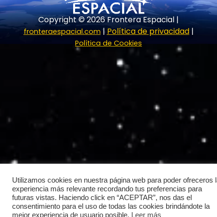
r
m
Copyright © 2026 Frontera Espacial |
|
Política de privacidad
|
fronteraespacial.com
Política de Cookies
Utilizamos cookies en nuestra página web para poder ofreceros 
experiencia más relevante recordando tus preferencias para
futuras vistas. Haciendo click en “ACEPTAR”, nos das el
consentimiento para el uso de todas las cookies brindándote la
mejor experiencia de usuario posible.
Leer más