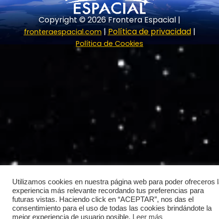
r
m
Copyright © 2026 Frontera Espacial |
|
Política de privacidad
|
fronteraespacial.com
Política de Cookies
Utilizamos cookies en nuestra página web para poder ofreceros 
experiencia más relevante recordando tus preferencias para
futuras vistas. Haciendo click en “ACEPTAR”, nos das el
consentimiento para el uso de todas las cookies brindándote la
mejor experiencia de usuario posible.
Leer más