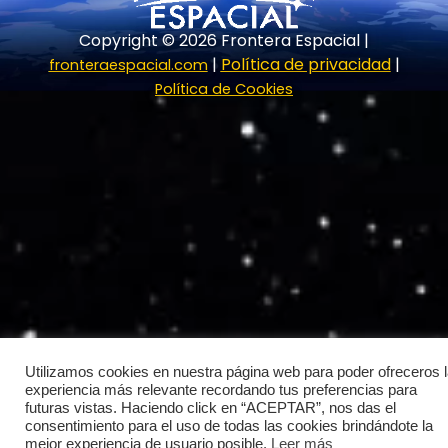
r
m
Copyright © 2026 Frontera Espacial |
|
Política de privacidad
|
fronteraespacial.com
Política de Cookies
Utilizamos cookies en nuestra página web para poder ofreceros 
experiencia más relevante recordando tus preferencias para
futuras vistas. Haciendo click en “ACEPTAR”, nos das el
consentimiento para el uso de todas las cookies brindándote la
mejor experiencia de usuario posible.
Leer más