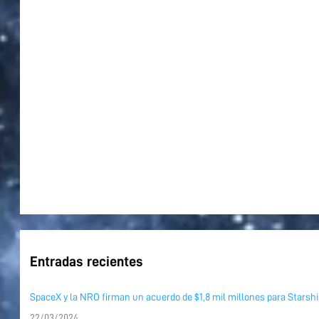
p
o
r
:
Entradas recientes
SpaceX y la NRO firman un acuerdo de $1,8 mil millones para Starshi
22/03/2024