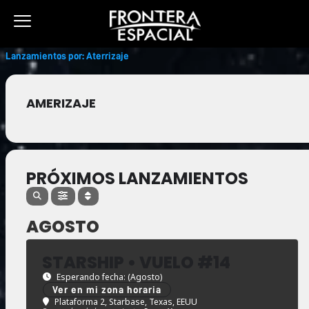
Ir
al
contenido
Lanzamientos por: Aterrizaje
AMERIZAJE
PRÓXIMOS LANZAMIENTOS
AGOSTO
STARSHIP • VUELO #14
Esperando fecha: (Agosto)
Ver en mi zona horaria
Plataforma 2, Starbase, Texas, EEUU