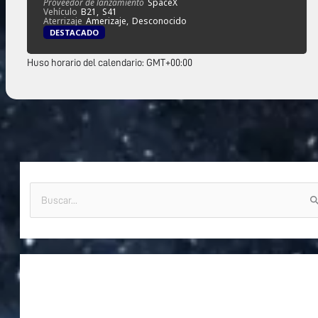
Proveedor de lanzamiento
SpaceX
Vehículo
B21,
S41
Aterrizaje
Amerizaje,
Desconocido
DESTACADO
Huso horario del calendario: GMT+00:00
B
u
s
c
a
r