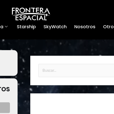
ca
Starship
SkyWatch
Nosotros
Otro
B
u
TOS
s
c
a
r