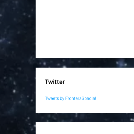
Twitter
Tweets by FronteraSpacial