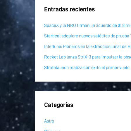
Entradas recientes
SpaceX y la NRO firman un acuerdo de $1,8 mil
Startical adquiere nuevos satélites de prueba
Interlune: Pioneros en la extracción lunar de H
Rocket Lab lanza StriX-3 para impulsar la obs
Stratolaunch realiza con éxito el primer vuelo
Categorías
Astro