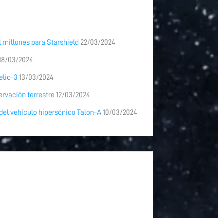
 millones para Starshield
22/03/2024
18/03/2024
elio-3
13/03/2024
ervación terrestre
12/03/2024
 del vehículo hipersónico Talon-A
10/03/2024