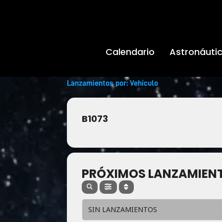
Ir
al
contenido
Calendario
Astronáuti
Lanzamientos por: Vehículo
B1073
PRÓXIMOS LANZAMIEN
SIN LANZAMIENTOS