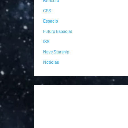
Bitácora
CSS
Espacio
Futuro Espacial
ISS
Nave Starship
Noticias