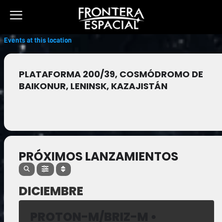
Ir
al
contenido
Events at this location
PLATAFORMA 200/39, COSMÓDROMO DE
BAIKONUR, LENINSK, KAZAJISTÁN
PRÓXIMOS LANZAMIENTOS
DICIEMBRE
PROTON-M/BRIZ-M •