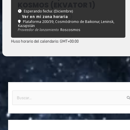
KOSMOS (EKVATOR 1)
Esperando fecha: (Diciembre)
Ver en mi zona horaria
Plataforma 200/39, Cosmódromo de Baikonur, Leninsk,
Kazajistán
Proveedor de lanzamiento
Roscosmos
Huso horario del calendario: GMT+00:00
B
u
s
c