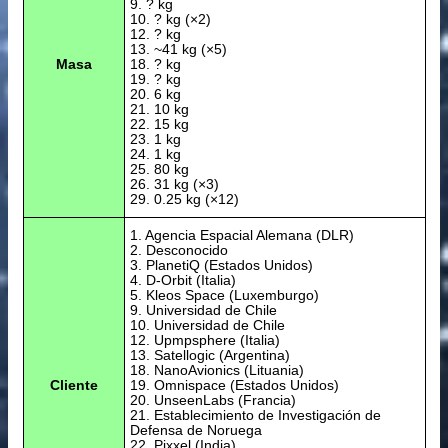
9. ? kg
10. ? kg (×2)
12. ? kg
13. ~41 kg (×5)
Masa
18. ? kg
19. ? kg
20. 6 kg
21. 10 kg
22. 15 kg
23. 1 kg
24. 1 kg
25. 80 kg
26. 31 kg (×3)
29. 0.25 kg (×12)
1. Agencia Espacial Alemana (DLR)
2. Desconocido
3. PlanetiQ (Estados Unidos)
4. D-Orbit (Italia)
5. Kleos Space (Luxemburgo)
9. Universidad de Chile
10. Universidad de Chile
12. Upmpsphere (Italia)
13. Satellogic (Argentina)
18. NanoAvionics (Lituania)
Cliente
19. Omnispace (Estados Unidos)
20. UnseenLabs (Francia)
21. Establecimiento de Investigación de
Defensa de Noruega
22. Pixxel (India)