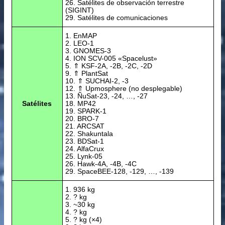
26. Satélites de observación terrestre
(SIGINT)
29. Satélites de comunicaciones
1. EnMAP
2. LEO-1
3. GNOMES-3
4. ION SCV-005 «Spacelust»
5. ⇑ KSF-2A, -2B, -2C, -2D
9. ⇑ PlantSat
10. ⇑ SUCHAI-2, -3
12. ⇑ Upmosphere (no desplegable)
13. ÑuSat-23, -24, …, -27
Satélites
18. MP42
19. SPARK-1
20. BRO-7
21. ARCSAT
22. Shakuntala
23. BDSat-1
24. AlfaCrux
25. Lynk-05
26. Hawk-4A, -4B, -4C
29. SpaceBEE-128, -129, …, -139
1. 936 kg
2. ? kg
3. ~30 kg
4. ? kg
5. ? kg (×4)