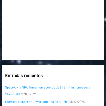
r
:
Entradas recientes
SpaceX y la NRO firman un acuerdo de $1,8 mil millones para
Starshield
22/03/2024
Startical adquiere nuevos satélites de prueba
18/03/2024