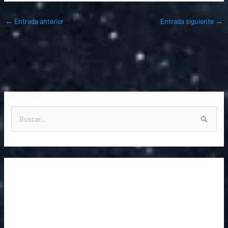
←
Entrada anterior
Entrada siguiente
→
B
u
s
c
a
r
p
o