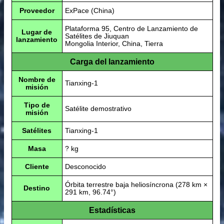
Proveedor
ExPace (China)
Plataforma 95, Centro de Lanzamiento de
Lugar de
Satélites de Jiuquan
lanzamiento
Mongolia Interior, China, Tierra
Carga del lanzamiento
Nombre de
Tianxing-1
misión
Tipo de
Satélite demostrativo
misión
Satélites
Tianxing-1
Masa
? kg
Cliente
Desconocido
Órbita terrestre baja heliosíncrona (278 km ×
Destino
291 km, 96.74°)
Estadísticas