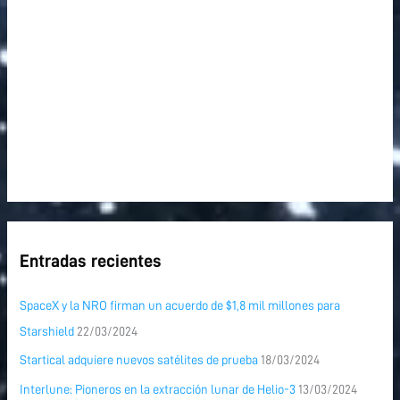
:
Entradas recientes
SpaceX y la NRO firman un acuerdo de $1,8 mil millones para
Starshield
22/03/2024
Startical adquiere nuevos satélites de prueba
18/03/2024
Interlune: Pioneros en la extracción lunar de Helio-3
13/03/2024