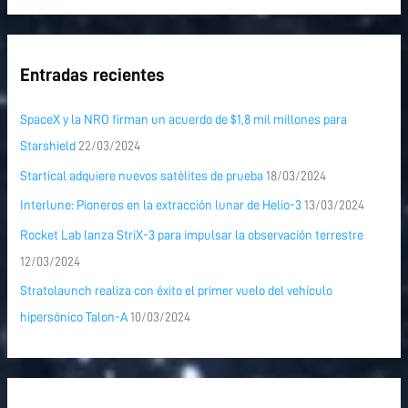
Entradas recientes
SpaceX y la NRO firman un acuerdo de $1,8 mil millones para
Starshield
22/03/2024
Startical adquiere nuevos satélites de prueba
18/03/2024
Interlune: Pioneros en la extracción lunar de Helio-3
13/03/2024
Rocket Lab lanza StriX-3 para impulsar la observación terrestre
12/03/2024
Stratolaunch realiza con éxito el primer vuelo del vehículo
hipersónico Talon-A
10/03/2024