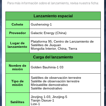
Para más información sobre el lanzamiento, revisa nuestra ficha:
Lanzamiento espacial
Cohete
Gushenxing-1
Proveedor
Galactic Energy (China)
Plataforma 95, Centro de Lanzamiento de
Lugar de
Satélites de Jiuquan
lanzamiento
Mongolia Interior, China, Tierra
Carga del lanzamiento
Nombre de
Golden Bauhinia-1 03
misión
Satélites de observación terrestre
Tipo de
Satélite de observación terrestre
misión
Minisatélite demostrativo
Satélite demostrativo
Jinzijing 1-03, Jinzijing-5
Tianjin Daxue-1
Satélites
Lize-1