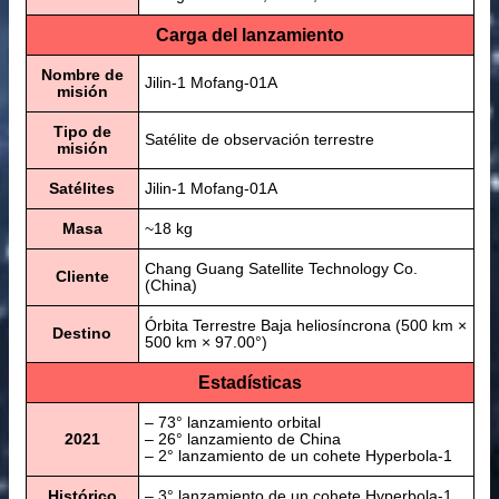
Carga del lanzamiento
Nombre de
Jilin-1 Mofang-01A
misión
Tipo de
Satélite de observación terrestre
misión
Satélites
Jilin-1 Mofang-01A
Masa
~18 kg
Chang Guang Satellite Technology Co.
Cliente
(China)
Órbita Terrestre Baja heliosíncrona (500 km ×
Destino
500 km × 97.00°)
Estadísticas
– 73° lanzamiento orbital
2021
– 26° lanzamiento de China
– 2° lanzamiento de un cohete Hyperbola-1
Histórico
– 3° lanzamiento de un cohete Hyperbola-1