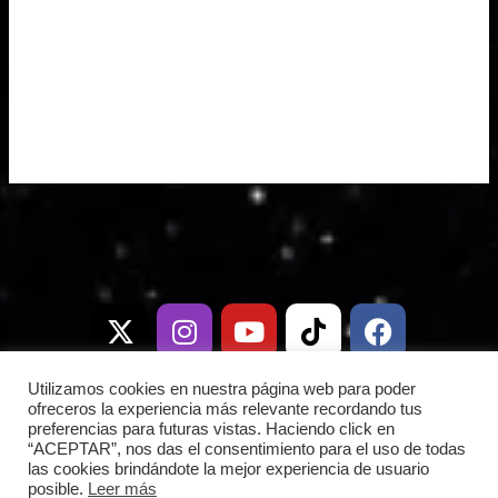
X
I
T
Y
W
T
D
F
-
n
e
o
h
i
i
a
t
s
l
u
a
k
s
c
w
t
e
t
t
t
c
e
i
a
g
u
s
o
o
b
Utilizamos cookies en nuestra página web para poder
t
g
r
b
a
k
r
o
ofreceros la experiencia más relevante recordando tus
preferencias para futuras vistas. Haciendo click en
t
r
a
e
p
d
o
“ACEPTAR”, nos das el consentimiento para el uso de todas
e
a
m
p
k
las cookies brindándote la mejor experiencia de usuario
posible.
Leer más
r
m