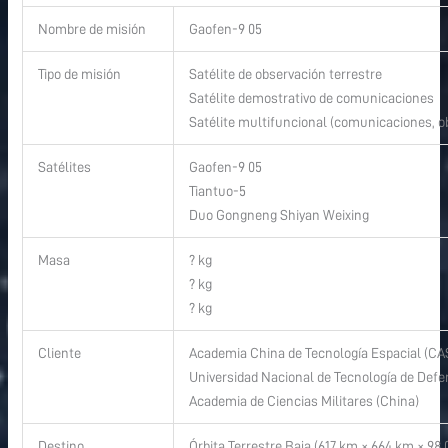
Nombre de misión
Gaofen-9 05
Tipo de misión
Satélite de observación terrestre
Satélite demostrativo de comunicaciones
Satélite multifuncional (comunicaciones, 
Satélites
Gaofen-9 05
Tiantuo-5
Duo Gongneng Shiyan Weixing
Masa
? kg
? kg
? kg
Cliente
Academia China de Tecnología Espacial (CA
Universidad Nacional de Tecnología de Defe
Academia de Ciencias Militares (China)
Destino
Órbita Terrestre Baja (617 km × 664 km × 98.