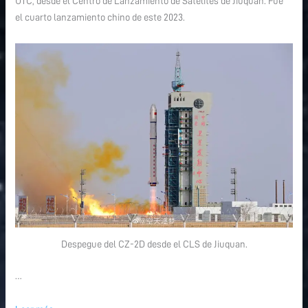
UTC, desde el Centro de Lanzamiento de Satélites de Jiuquan. Fue
Shiyan
Shiyan
el cuarto lanzamiento chino de este 2023.
Despegue del CZ-2D desde el CLS de Jiuquan.
…