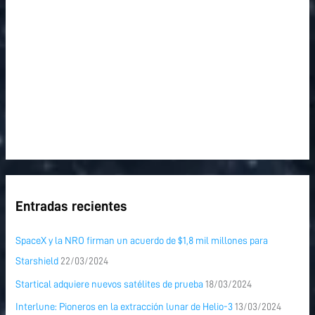
:
Entradas recientes
SpaceX y la NRO firman un acuerdo de $1,8 mil millones para
Starshield
22/03/2024
Startical adquiere nuevos satélites de prueba
18/03/2024
Interlune: Pioneros en la extracción lunar de Helio-3
13/03/2024