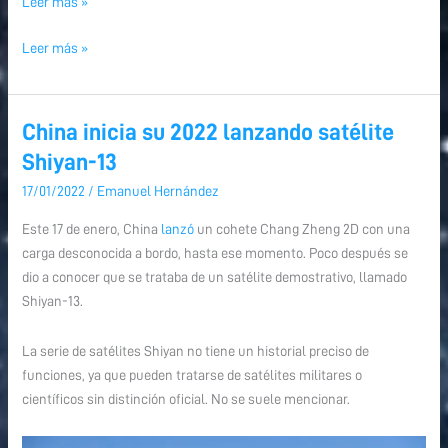
Leer más »
Leer más »
China inicia su 2022 lanzando satélite
China
China
inicia
inicia
Shiyan-13
su
su
17/01/2022
/
Emanuel Hernández
2022
2022
lanzando
lanzando
Este 17 de enero, China
lanzó
un cohete Chang Zheng 2D con una
satélite
satélite
carga desconocida a bordo, hasta ese momento. Poco después se
Shiyan-
Shiyan-
dio a conocer que se trataba de un satélite demostrativo, llamado
13
13
Shiyan-13.
La serie de satélites Shiyan no tiene un historial preciso de
funciones, ya que pueden tratarse de satélites militares o
científicos sin distinción oficial. No se suele mencionar.