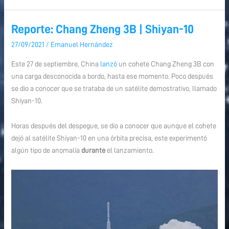
Reporte: Chang Zheng 3B | Shiyan-10
Reporte:
Reporte:
Chang
Chang
27/09/2021
/
Emanuel Hernández
Zheng
Zheng
Este 27 de septiembre, China
lanzó
un cohete Chang Zheng 3B con
3B
3B
una carga desconocida a bordo, hasta ese momento. Poco después
|
|
se dio a conocer que se trataba de un satélite demostrativo, llamado
Shiyan-
Shiyan-
Shiyan-10.
10
10
Horas después del despegue, se dio a conocer que aunque el cohete
dejó al satélite Shiyan-10 en una órbita precisa, este experimentó
algún tipo de anomalía
durante
el lanzamiento.