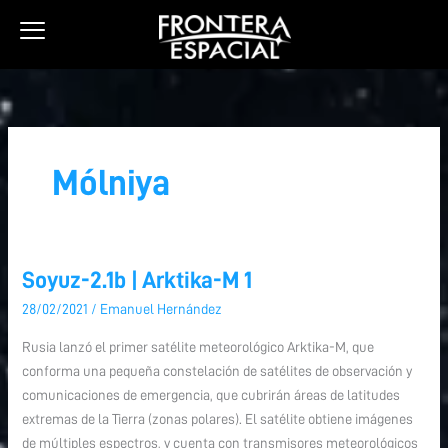
Ir
al
contenido
Mólniya
Soyuz-2.1b | Arktika-M 1
Soyuz-
2.1b
28/02/2021
/
Emanuel Hernández
|
Rusia lanzó el primer satélite meteorológico Arktika-M, que
Arktika-
conforma una pequeña constelación de satélites de observación y
M
comunicaciones de emergencia, que cubrirán áreas de latitudes
1
extremas de la Tierra (zonas polares). El satélite obtiene imágenes
de múltiples espectros, y cuenta con transmisores meteorológicos