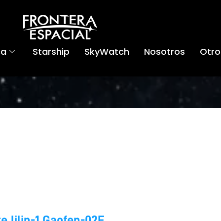
ca
Starship
SkyWatch
Nosotros
Otro
e Jilin-1 Gaofen-02F