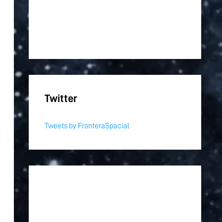
Twitter
Tweets by FronteraSpacial