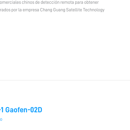
 comerciales chinos de detección remota para obtener
perados por la empresa Chang Guang Satellite Technology
n-1 Gaofen-02D
io