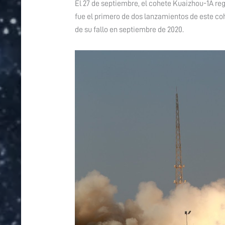
|
|
El 27 de septiembre, el cohete Kuaizhou-1A regr
Jilin-
Jilin-
fue el primero de dos lanzamientos de este coh
1
1
de su fallo en septiembre de 2020.
Gaofen-
Gaofen-
02D
02D