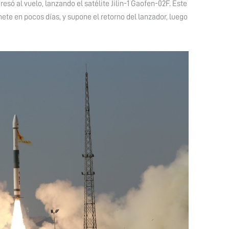
esó al vuelo, lanzando el satélite Jilin-1 Gaofen-02F. Este
ete en pocos días, y supone el retorno del lanzador, luego