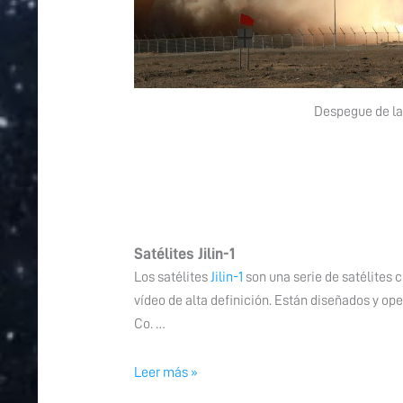
Despegue de la 
Satélites Jilin-1
Los satélites
Jilin-1
son una serie de satélites
vídeo de alta definición. Están diseñados y o
Co. …
Leer más »