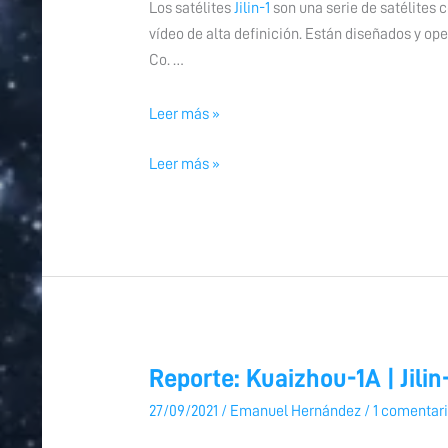
Los satélites
Jilin-1
son una serie de satélites
vídeo de alta definición. Están diseñados y o
Co. …
Leer más »
Leer más »
Reporte: Kuaizhou-1A | Jili
Reporte:
Reporte:
Kuaizhou-
Kuaizhou-
27/09/2021
/
Emanuel Hernández
/
1 comentar
1A
1A