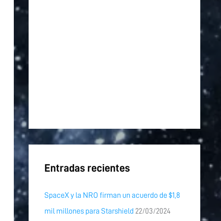
p
o
r
:
Entradas recientes
SpaceX y la NRO firman un acuerdo de $1,8
mil millones para Starshield
22/03/2024