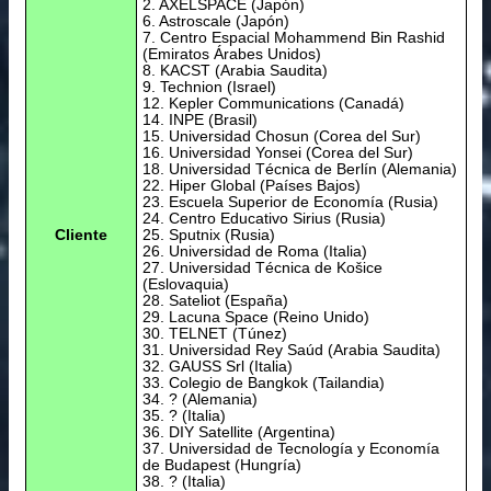
2. AXELSPACE (Japón)
6. Astroscale (Japón)
7. Centro Espacial Mohammend Bin Rashid
(Emiratos Árabes Unidos)
8. KACST (Arabia Saudita)
9. Technion (Israel)
12. Kepler Communications (Canadá)
14. INPE (Brasil)
15. Universidad Chosun (Corea del Sur)
16. Universidad Yonsei (Corea del Sur)
18. Universidad Técnica de Berlín (Alemania)
22. Hiper Global (Países Bajos)
23. Escuela Superior de Economía (Rusia)
24. Centro Educativo Sirius (Rusia)
Cliente
25. Sputnix (Rusia)
26. Universidad de Roma (Italia)
27. Universidad Técnica de Košice
(Eslovaquia)
28. Sateliot (España)
29. Lacuna Space (Reino Unido)
30. TELNET (Túnez)
31. Universidad Rey Saúd (Arabia Saudita)
32. GAUSS Srl (Italia)
33. Colegio de Bangkok (Tailandia)
34. ? (Alemania)
35. ? (Italia)
36. DIY Satellite (Argentina)
37. Universidad de Tecnología y Economía
de Budapest (Hungría)
38. ? (Italia)