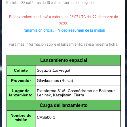
En total, 38 satélites de 18 países fueron desplegados.
El lanzamiento se llevó a cabo a las 06:07 UTC del 22 de marzo de
2022.
Transmisión oficial
|
Vídeo-resumen de la misión
Para más información sobre el lanzamiento, revisa nuestra ficha:
Lanzamiento espacial
Cohete
Soyuz-2.1a/Fregat
Proveedor
Glavkosmos (Rusia)
Lugar de
Plataforma 31/6, Cosmódromo de Baikonur
lanzamiento
Leninsk, Kazajistán, Tierra
Carga del lanzamiento
Nombre de
CAS500-1
misión