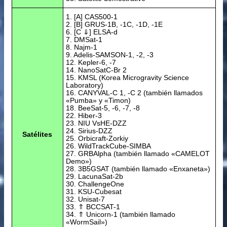
1. [A] CAS500-1
2. [B] GRUS-1B, -1C, -1D, -1E
6. [C ⇓] ELSA-d
7. DMSat-1
8. Najm-1
9. Adelis-SAMSON-1, -2, -3
12. Kepler-6, -7
14. NanoSatC-Br 2
15. KMSL (Korea Microgravity Science
Laboratory)
16. CANYVAL-C 1, -C 2 (también llamados
«Pumba» y «Timon)
18. BeeSat-5, -6, -7, -8
22. Hiber-3
23. NIU VsHE-DZZ
24. Sirius-DZZ
Satélites
25. Orbicraft-Zorkiy
26. WildTrackCube-SIMBA
27. GRBAlpha (también llamado «CAMELOT
Demo»)
28. 3B5GSAT (también llamado «Enxaneta»)
29. LacunaSat-2b
30. ChallengeOne
31. KSU-Cubesat
32. Unisat-7
33. ⇑ BCCSAT-1
34. ⇑ Unicorn-1 (también llamado
«WormSail»)