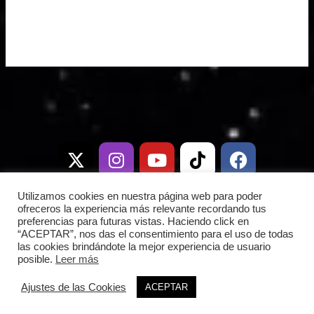
X
I
T
Y
W
T
D
F
-
n
e
o
h
i
i
a
t
s
l
u
a
k
s
c
w
t
e
t
t
t
c
e
i
a
g
u
s
o
o
b
Utilizamos cookies en nuestra página web para poder
t
g
r
b
a
k
r
o
ofreceros la experiencia más relevante recordando tus
preferencias para futuras vistas. Haciendo click en
t
r
a
e
p
d
o
“ACEPTAR”, nos das el consentimiento para el uso de todas
e
a
m
p
k
las cookies brindándote la mejor experiencia de usuario
posible.
Leer más
r
m
Copyright © 2026 Frontera Espacial |
Ajustes de las Cookies
ACEPTAR
|
Política de privacidad
|
fronteraespacial.com
Política de Cookies