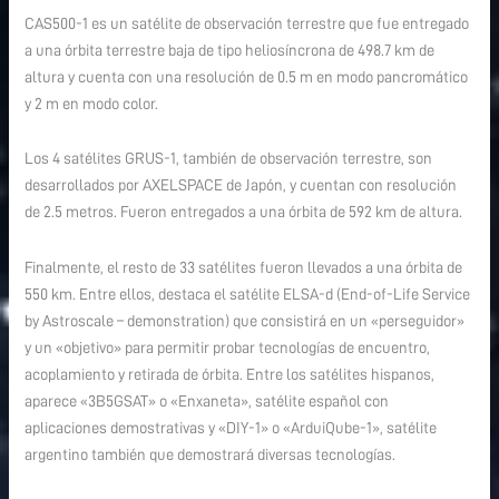
CAS500-1 es un satélite de observación terrestre que fue entregado
a una órbita terrestre baja de tipo heliosíncrona de 498.7 km de
altura y cuenta con una resolución de 0.5 m en modo pancromático
y 2 m en modo color.
Los 4 satélites GRUS-1, también de observación terrestre, son
desarrollados por AXELSPACE de Japón, y cuentan con resolución
de 2.5 metros. Fueron entregados a una órbita de 592 km de altura.
Finalmente, el resto de 33 satélites fueron llevados a una órbita de
550 km. Entre ellos, destaca el satélite ELSA-d (End-of-Life Service
by Astroscale – demonstration) que consistirá en un «perseguidor»
y un «objetivo» para permitir probar tecnologías de encuentro,
acoplamiento y retirada de órbita. Entre los satélites hispanos,
aparece «3B5GSAT» o «Enxaneta», satélite español con
aplicaciones demostrativas y «DIY-1» o «ArduiQube-1», satélite
argentino también que demostrará diversas tecnologías.