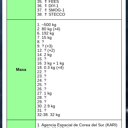
35. ⇑ FEES
36. ⇑ DIY-1
37. ⇑ SMOG-1
38. ⇑ STECCO
1. ~500 kg
2. 80 kg (×4)
6. 192 kg
7. 15 kg
8. ?
9. ? (×3)
12. ? (×2)
14. 2 kg
15. ?
16. 3 kg + 1 kg
18. 0.3 kg (×4)
Masa
22. ?
23. ?
24. ?
25. ?
26. ?
27. 1 kg
28. ?
29. ?
30. 2.9 kg
31. ?
32-38. 32 kg
1. Agencia Espacial de Corea del Sur (KARI)