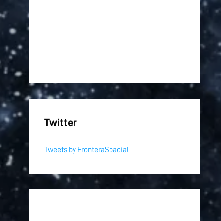
Twitter
Tweets by FronteraSpacial