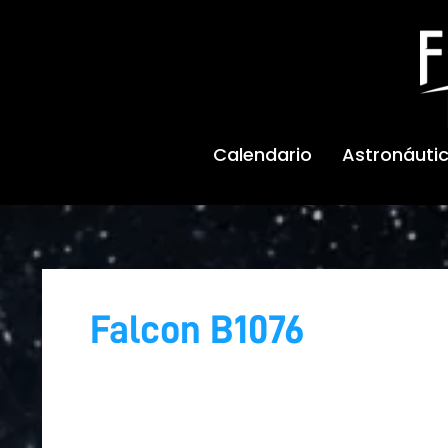
Ir
al
contenido
Calendario
Astronáuti
Falcon B1076