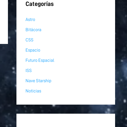
Categorías
Astro
Bitácora
CSS
Espacio
Futuro Espacial
ISS
Nave Starship
Noticias