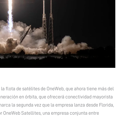
 la flota de satélites de OneWeb, que ahora tiene más del
eneración en órbita, que ofrecerá conectividad mayorista
arca la segunda vez que la empresa lanza desde Florida,
or OneWeb Satellites, una empresa conjunta entre