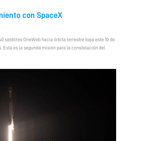
miento con SpaceX
0 satélites OneWeb hacia órbita terrestre baja este 10 de
. Esta es la segunda misión para la constelación del