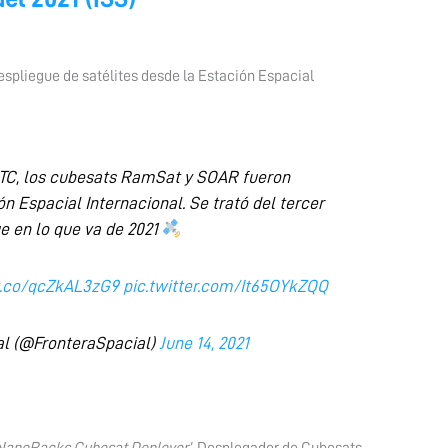
despliegue de satélites desde la Estación Espacial
 UTC, los cubesats RamSat y SOAR fueron
 Espacial Internacional. Se trató del tercer
e en lo que va de 2021
/t.co/qcZkAL3zG9
pic.twitter.com/It65OYkZQQ
al (@FronteraSpacial)
June 14, 2021