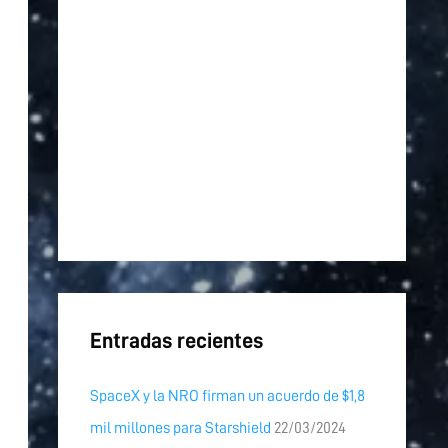
p
o
r
:
Entradas recientes
SpaceX y la NRO firman un acuerdo de $1,8
mil millones para Starshield
22/03/2024