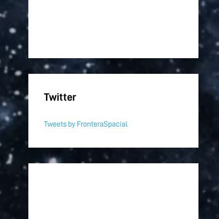
Twitter
Tweets by FronteraSpacial