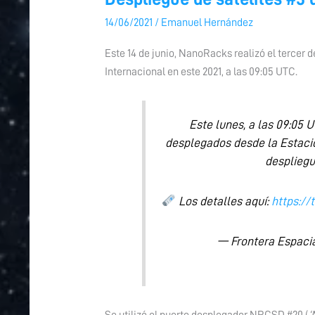
de
14/06/2021
/
Emanuel Hernández
satélites
#3
Este 14 de junio, NanoRacks realizó el tercer 
del
Internacional en este 2021, a las 09:05 UTC.
2021
(ISS)
Este lunes, a las 09:05
desplegados desde la Estación
despliegu
Los detalles aquí:
https:/
— Frontera Espaci