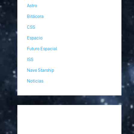
Astro
Bitácora
CSS
Espacio
Futuro Espacial
ISS
Nave Starship
Noticias