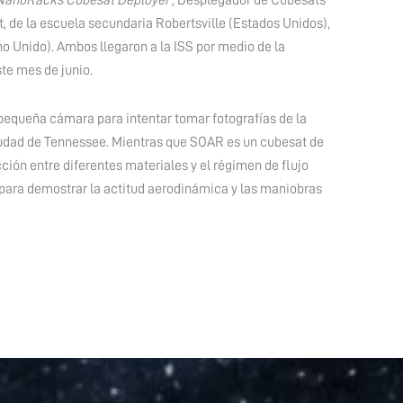
NanoRacks Cubesat Deployer’
, Desplegador de Cubesats
, de la escuela secundaria Robertsville (Estados Unidos),
o Unido). Ambos llegaron a la ISS por medio de la
te mes de junio.
pequeña cámara para intentar tomar fotografías de la
iudad de Tennessee. Mientras que SOAR es un cubesat de
ción entre diferentes materiales y el régimen de flujo
 para demostrar la actitud aerodinámica y las maniobras