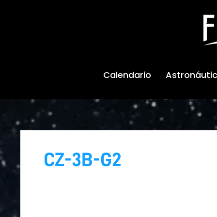
Ir
al
contenido
Calendario
Astronáuti
CZ-3B-G2