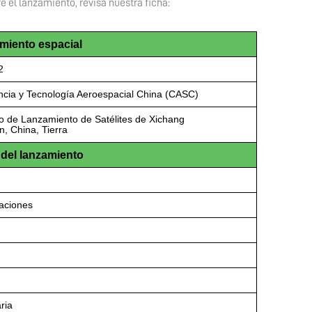
 el lanzamiento, revisa nuestra ficha:
miento espacial
2
ncia y Tecnología Aeroespacial China (CASC)
o de Lanzamiento de Satélites de Xichang
n, China, Tierra
del lanzamiento
caciones
ria