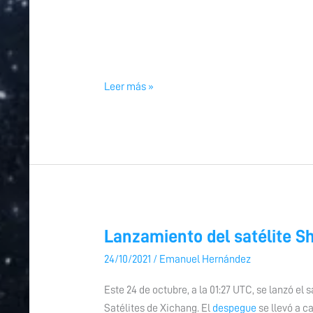
Leer más »
Lanzamiento del satélite Sh
Lanzamiento
del
24/10/2021
/
Emanuel Hernández
satélite
Shijian-
Este 24 de octubre, a la 01:27 UTC, se lanzó el
21
Satélites de Xichang. El
despegue
se llevó a c