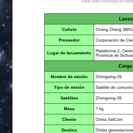
Para más información sobre
Lanza
Cohete
Chang Zheng 3B/G
Proveedor
Corporación de Cie
Plataforma 2, Centr
Lugar de lanzamiento
Provincia de Sichua
Carga 
Nombre de misión
Zhongxing-26
Tipo de misión
Satélite de comuni
Satélites
Zhongxing-26
Masa
? kg
Cliente
China SatCom
Destino
Órbita geoestaciona