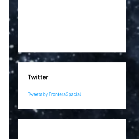
Twitter
Tweets by FronteraSpacial