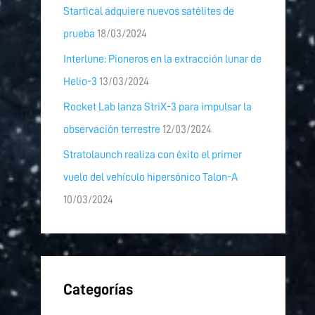
Startical adquiere nuevos satélites de
prueba
18/03/2024
Interlune: Pioneros en la extracción lunar de
Helio-3
13/03/2024
Rocket Lab lanza StriX-3 para impulsar la
observación terrestre
12/03/2024
Stratolaunch realiza con éxito el primer
vuelo del vehículo hipersónico Talon-A
10/03/2024
Categorías