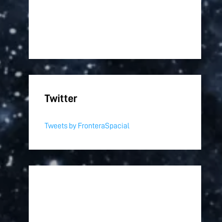
Twitter
Tweets by FronteraSpacial