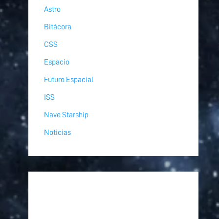
Astro
Bitácora
CSS
Espacio
Futuro Espacial
ISS
Nave Starship
Noticias