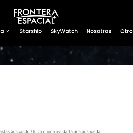
ca
Starship
SkyWatch
Nosotros
Otro
 estás buscando. Quizá pueda ayudarte una búsqueda.