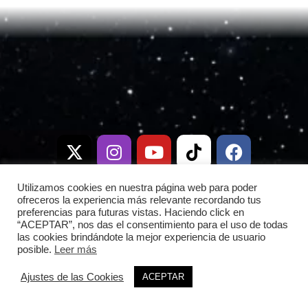
X
I
T
Y
W
T
D
F
-
n
e
o
h
i
i
a
t
s
l
u
a
k
s
c
w
t
e
t
t
t
c
e
i
a
g
u
s
o
o
b
Utilizamos cookies en nuestra página web para poder
t
g
r
b
a
k
r
o
ofreceros la experiencia más relevante recordando tus
preferencias para futuras vistas. Haciendo click en
t
r
a
e
p
d
o
“ACEPTAR”, nos das el consentimiento para el uso de todas
e
a
m
p
k
las cookies brindándote la mejor experiencia de usuario
posible.
Leer más
r
m
Copyright © 2026 Frontera Espacial |
Ajustes de las Cookies
ACEPTAR
|
Política de privacidad
|
fronteraespacial.com
Política de Cookies