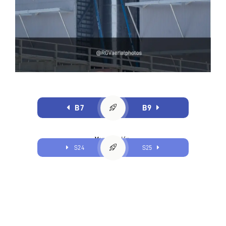
B7
B9
Ver también:
S24
S25