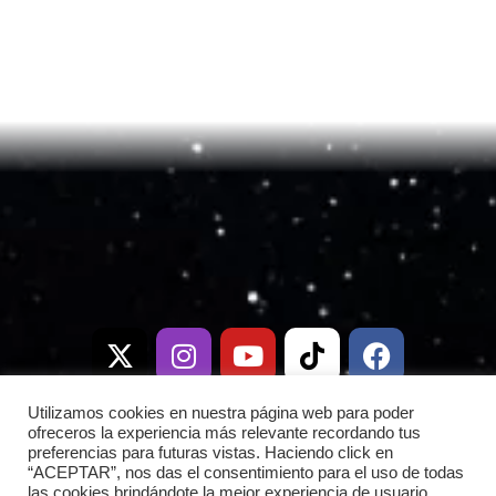
X
I
T
Y
W
T
D
F
-
n
e
o
h
i
i
a
t
s
l
u
a
k
s
c
w
t
e
t
t
t
c
e
i
a
g
u
s
o
o
b
Utilizamos cookies en nuestra página web para poder
t
g
r
b
a
k
r
o
ofreceros la experiencia más relevante recordando tus
preferencias para futuras vistas. Haciendo click en
t
r
a
e
p
d
o
“ACEPTAR”, nos das el consentimiento para el uso de todas
e
a
m
p
k
las cookies brindándote la mejor experiencia de usuario