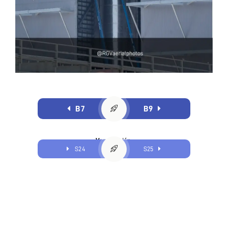
B7
B9
Ver también:
S24
S25