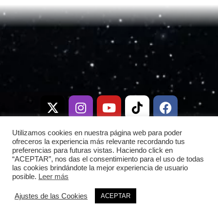
X
I
T
Y
W
T
D
F
-
n
e
o
h
i
i
a
t
s
l
u
a
k
s
c
w
t
e
t
t
t
c
e
i
a
g
u
s
o
o
b
Utilizamos cookies en nuestra página web para poder
t
g
r
b
a
k
r
o
ofreceros la experiencia más relevante recordando tus
preferencias para futuras vistas. Haciendo click en
t
r
a
e
p
d
o
“ACEPTAR”, nos das el consentimiento para el uso de todas
e
a
m
p
k
las cookies brindándote la mejor experiencia de usuario
posible.
Leer más
r
m
Copyright © 2026 Frontera Espacial |
Ajustes de las Cookies
ACEPTAR
|
Política de privacidad
|
fronteraespacial.com
Política de Cookies